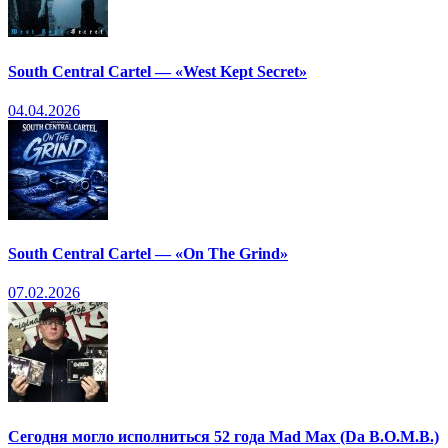
South Central Cartel — «West Kept Secret»
04.04.2026
South Central Cartel — «On The Grind»
07.02.2026
Сегодня могло исполниться 52 года Mad Max (Da B.O.M.B.)