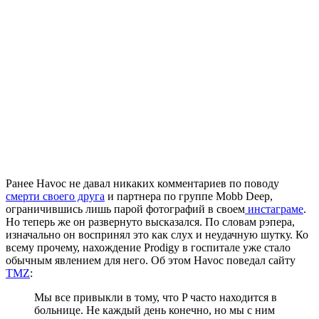
Ранее
Havoc
не давал никаких комментариев по поводу
смерти своего друга
и партнера по группе Mobb Deep,
ограничившись лишь парой фотографий в своем
инстаграме
.
Но теперь же он развернуто высказался. По словам рэпера,
изначально он воспринял это как слух и неудачную шутку. Ко
всему прочему, нахождение
Prodigy
в госпитале уже стало
обычным явлением для него. Об этом
Havoc
поведал сайту
TMZ
:
Мы все привыкли в тому, что P часто находится в
больнице. Не каждый день конечно, но мы с ним