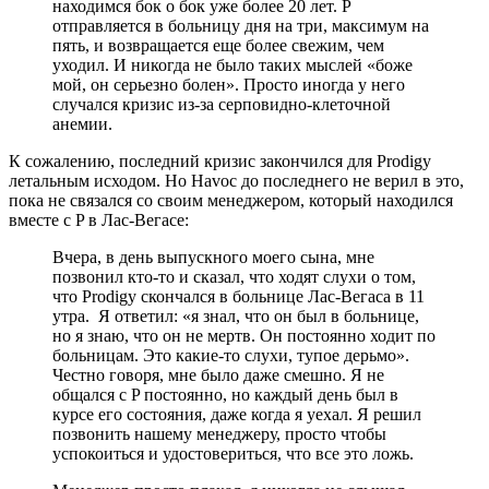
находимся бок о бок уже более 20 лет. P
отправляется в больницу дня на три, максимум на
пять, и возвращается еще более свежим, чем
уходил. И никогда не было таких мыслей «боже
мой, он серьезно болен». Просто иногда у него
случался кризис из-за серповидно-клеточной
анемии.
К сожалению, последний кризис закончился для
Prodigy
летальным исходом. Но
Havoc
до последнего не верил в это,
пока не связался со своим менеджером, который находился
вместе с
P
в Лас-Вегасе:
Вчера, в день выпускного моего сына, мне
позвонил кто-то и сказал, что ходят слухи о том,
что Prodigy скончался в больнице Лас-Вегаса в 11
утра. Я ответил: «я знал, что он был в больнице,
но я знаю, что он не мертв. Он постоянно ходит по
больницам. Это какие-то слухи, тупое дерьмо».
Честно говоря, мне было даже смешно. Я не
общался с P постоянно, но каждый день был в
курсе его состояния, даже когда я уехал. Я решил
позвонить нашему менеджеру, просто чтобы
успокоиться и удостовериться, что все это ложь.