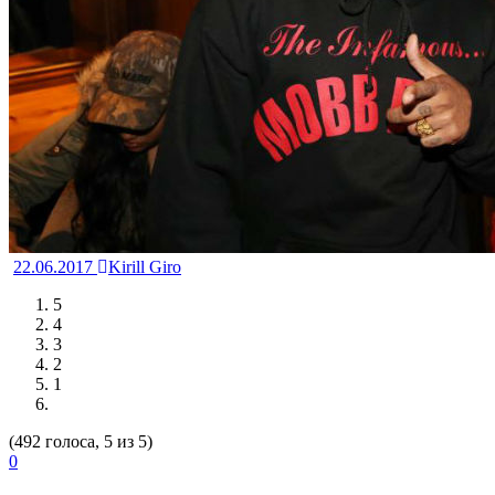
22.06.2017
Kirill Giro
5
4
3
2
1
(492 голоса, 5 из 5)
0