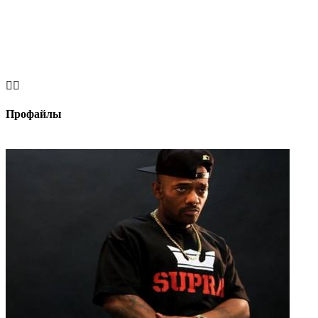


Профайлы