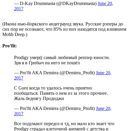
— D-Kay Drummasta (@DKayDrummasta)
June 20,
2017
(Икона нью-йоркского андеграунд звука. Русские рэперы до
сих пор не осознают, что 85% из них находятся под влиянием
Mobb Deep.)
Pro’fit:
Prodigy умер(( самый любимый реппер юности.
Зря я в Грибыч на него не пошёл
— Pro'fit AKA Demirra (@Demirra_Profit)
June 20,
2017
С Guru когда то удалось очень приятно
пообщаться. Память о нем из за этого прочнее.
Жаль беднягу Продиджи
— Pro'fit AKA Demirra (@Demirra_Profit)
June 20,
2017
Все подумают передоз и тд, но мало кто знает что
Prodigy страдал клеточной анемией с детства и