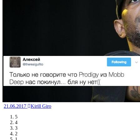
21.06.2017
Kirill Giro
5
4
3
2
1