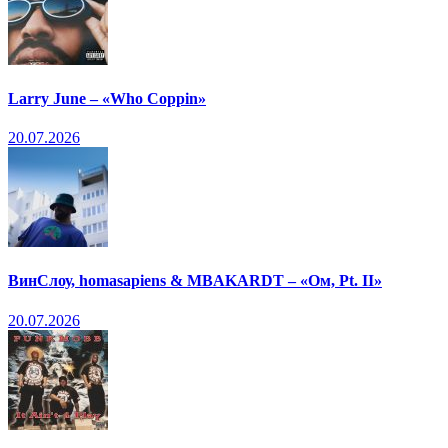
Larry June – «Who Coppin»
20.07.2026
ВинСлоу, homasapiens & MBAKARDT – «Ом, Pt. II»
20.07.2026