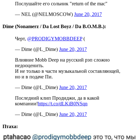
Послушайте его сольник "return of the mac"
— NEL (@NELMOSCOW)
June 20, 2017
Dime (Nonamerz / Da Lost Boyz / Da B.O.M.B.):
Черт,
@PRODIGYMOBBDEEP
(
— Dime (@L_Dime)
June 20, 2017
Влияние Mobb Deep на русский рэп сложно
недооценить.
И не только в части музыкальной составляющей,
но и в подаче Пи.
— Dime (@L_Dime)
June 20, 2017
Последний клип Продиджи, да в какой
компании!
https://t.co/dLKiB0NSqn
— Dime (@L_Dime)
June 20, 2017
Птаха: