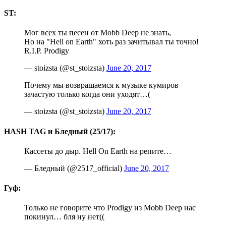
ST:
Мог всех ты песен от Mobb Deep не знать,
Но на "Hell on Earth" хоть раз зачитывал ты точно!
R.I.P. Prodigy
— stoizsta (@st_stoizsta)
June 20, 2017
Почему мы возвращаемся к музыке кумиров
зачастую только когда они уходят…(
— stoizsta (@st_stoizsta)
June 20, 2017
HASH TAG и Бледный (25/17):
Кассеты до дыр. Hell On Earth на репите…
— Бледный (@2517_official)
June 20, 2017
Гуф:
Только не говорите что Prodigy из Mobb Deep нас
покинул… бля ну нет((