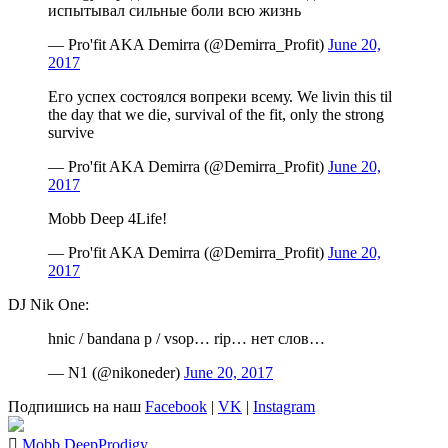
испытывал сильные боли всю жизнь
— Pro'fit AKA Demirra (@Demirra_Profit)
June 20,
2017
Его успех состоялся вопреки всему. We livin this til
the day that we die, survival of the fit, only the strong
survive
— Pro'fit AKA Demirra (@Demirra_Profit)
June 20,
2017
Mobb Deep 4Life!
— Pro'fit AKA Demirra (@Demirra_Profit)
June 20,
2017
DJ Nik One:
hnic / bandana p / vsop… rip… нет слов…
— N1 (@nikoneder)
June 20, 2017
Подпишись на наш
Facebook
|
VK
|
Instagram
Mobb Deep
Prodigy