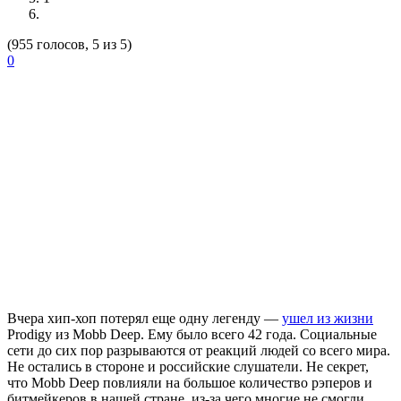
(955 голосов, 5 из 5)
0
Вчера хип-хоп потерял еще одну легенду —
ушел из жизни
Prodigy
из Mobb Deep. Ему было всего 42 года. Социальные
сети до сих пор разрываются от реакций людей со всего мира.
Не остались в стороне и российские слушатели. Не секрет,
что Mobb Deep повлияли на большое количество рэперов и
битмейкеров в нашей стране, из-за чего многие не смогли