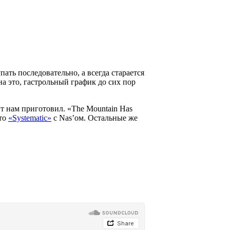
ать последовательно, а всегда старается
на это, гастрольный график до сих пор
нт нам приготовил. «The Mountain Has
это
«Systematic»
с Nas’ом. Остальные же