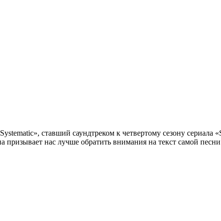
stematic», ставший саундтреком к четвертому сезону сериала «Si
па призывает нас лучше обратить внимания на текст самой песни