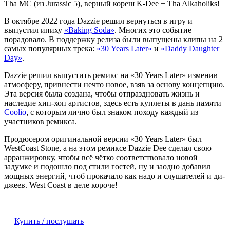
Tha MC (из Jurassic 5), верный кореш K-Dee + Tha Alkaholiks!
В октябре 2022 года Dazzie решил вернуться в игру и
выпустил ипиху
«Baking Soda»
. Многих это событие
порадовало. В поддержку релиза были выпущены клипы на 2
самых популярных трека:
«30 Years Later»
и
«Daddy Daughter
Day»
.
Dazzie решил выпустить ремикс на «30 Years Later» изменив
атмосферу, привнести нечто новое, взяв за основу концепцию.
Эта версия была создана, чтобы отпраздновать жизнь и
наследие хип-хоп артистов, здесь есть куплеты в дань памяти
Coolio
, с которым лично был знаком походу каждый из
участников ремикса.
Продюсером оригинальной версии «30 Years Later» был
WestCoast Stone, а на этом ремиксе Dazzie Dee сделал свою
арранжировку, чтобы всё чётко соответствовало новой
задумке и подошло под стили гостей, ну и заодно добавил
мощных энергий, чтоб прокачало как надо и слушателей и ди-
джеев.
West Coast в деле короче!
Купить / послушать