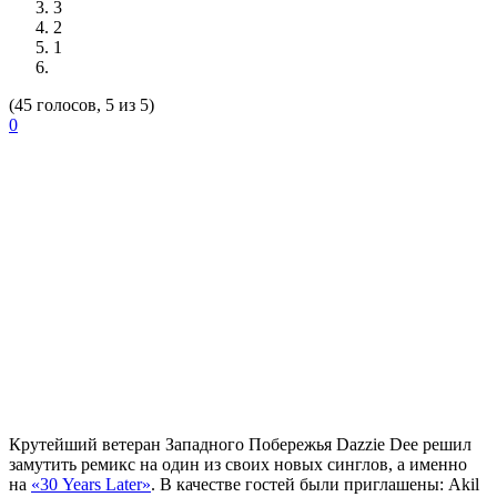
3
2
1
(45 голосов, 5 из 5)
0
Крутейший ветеран Западного Побережья
Dazzie Dee
решил
замутить ремикс на один из своих новых синглов, а именно
на
«30 Years Later»
. В качестве гостей были приглашены: Akil