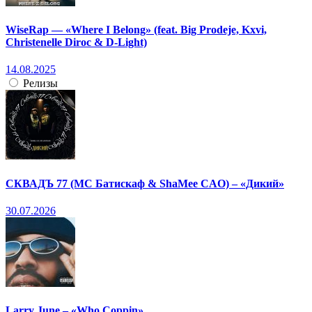
WiseRap — «Where I Belong» (feat. Big Prodeje, Kxvi,
Christenelle Diroc & D-Light)
14.08.2025
Релизы
СКВАДЪ 77 (МС Батискаф & ShaMee CAO) – «Дикий»
30.07.2026
Larry June – «Who Coppin»