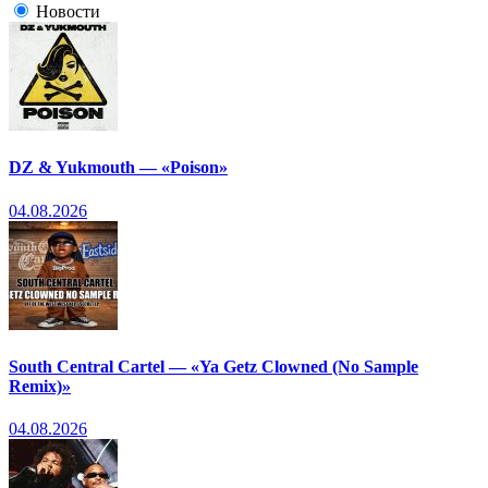
Новости
DZ & Yukmouth — «Poison»
04.08.2026
South Central Cartel — «Ya Getz Clowned (No Sample
Remix)»
04.08.2026