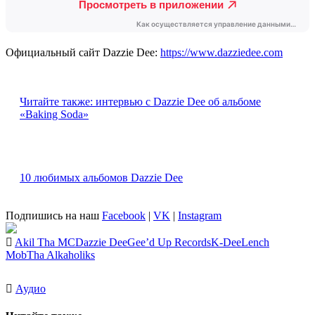
Официальный сайт Dazzie Dee:
https://www.dazziedee.com
Читайте также: интервью с Dazzie Dee об альбоме
«Baking Soda»
10 любимых альбомов Dazzie Dee
Подпишись на наш
Facebook
|
VK
|
Instagram
Akil Tha MC
Dazzie Dee
Gee’d Up Records
K-Dee
Lench
Mob
Tha Alkaholiks
Аудио