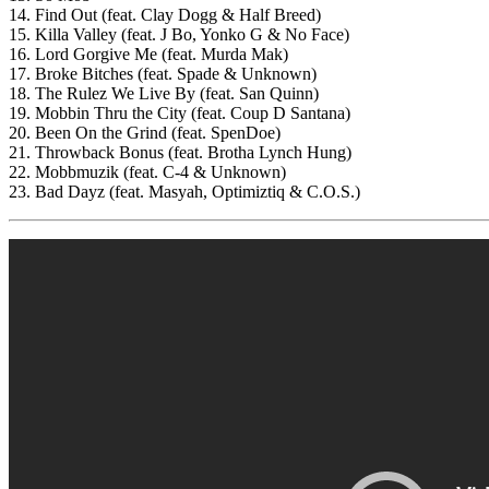
14. Find Out (feat. Clay Dogg & Half Breed)
15. Killa Valley (feat. J Bo, Yonko G & No Face)
16. Lord Gorgive Me (feat. Murda Mak)
17. Broke Bitches (feat. Spade & Unknown)
18. The Rulez We Live By (feat. San Quinn)
19. Mobbin Thru the City (feat. Coup D Santana)
20. Been On the Grind (feat. SpenDoe)
21. Throwback Bonus (feat. Brotha Lynch Hung)
22. Mobbmuzik (feat. C-4 & Unknown)
23. Bad Dayz (feat. Masyah, Optimiztiq & C.O.S.)