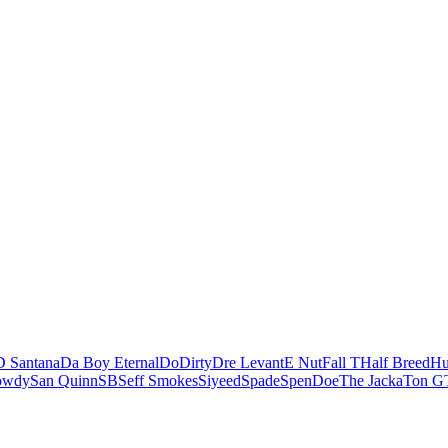
 Santana
Da Boy Eternal
DoDirty
Dre Levant
E Nut
Fall T
Half Breed
Hu
owdy
San Quinn
SB
Seff Smokes
Siyeed
Spade
SpenDoe
The Jacka
Ton G