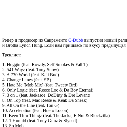
Рэпер и продюсер из Сакраменто
C-Dubb
выпустил новый рели
и Brotha Lynch Hung
. Если вам пришлась по вкусу предыдущая ча
Треклист:
1. Hoggin (feat. Rowdy, Seff Smokes & Fall T)
2. 541 Wayz (feat. Tony Snow)
3. A 730 World (feat. Kali Bud)
4. Change Lanes (feat. SB)
5. Hate Me [Mob Mix] (feat. Tweety Brd)
6. Only Logic (feat. Reece Loc & Da Boy Eternal)
7. 3 on 1 (feat. Jaekasoe, DoDirty & Dre Levant)
8. On Top (feat. Mac Reese & Keak Da Sneak)
9. All On the Line (feat. Ton G)
10. Acceleration (feat. Huero Locon)
11. Been Thru Thingz (feat. The Jacka, E Nut & Blockzilla)
12. 1 Hunnid (feat. Tony Gunz & Siyeed)
13. So Mob