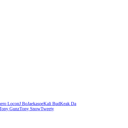
ero Locon
J Bo
Jaekasoe
Kali Bud
Keak Da
Tony Gunz
Tony Snow
Tweety