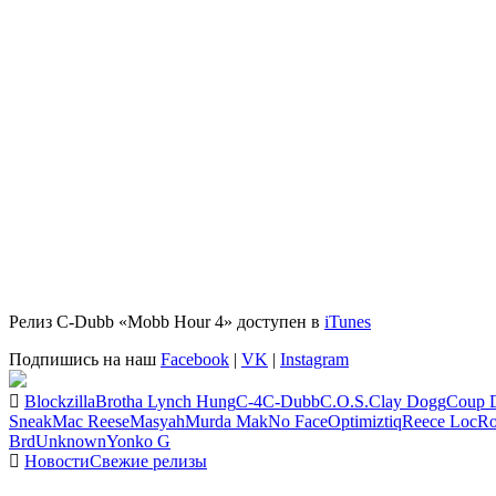
Релиз
C-Dubb «Mobb Hour 4»
доступен в
iTunes
Подпишись на наш
Facebook
|
VK
|
Instagram
Blockzilla
Brotha Lynch Hung
C-4
C-Dubb
C.O.S.
Clay Dogg
Coup D
Sneak
Mac Reese
Masyah
Murda Mak
No Face
Optimiztiq
Reece Loc
R
Brd
Unknown
Yonko G
Новости
Свежие релизы