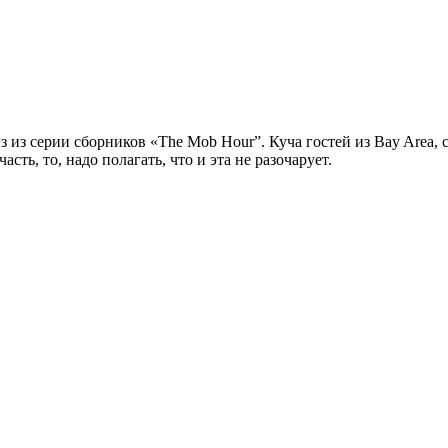
з из серии сборников
«The Mob Hour”
. Куча гостей из
Bay Area
,
сть, то, надо полагать, что и эта не разочарует.