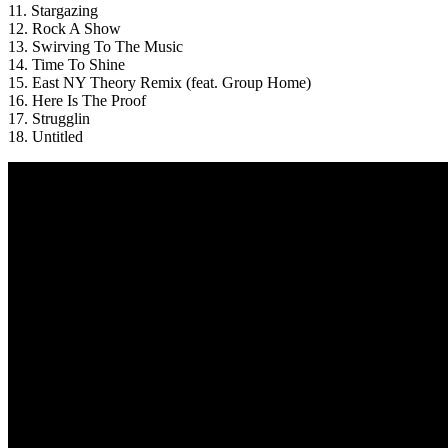
11. Stargazing
12. Rock A Show
13. Swirving To The Music
14. Time To Shine
15. East NY Theory Remix (feat. Group Home)
16. Here Is The Proof
17. Strugglin
18. Untitled