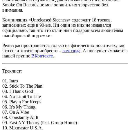
Smoke On Records
не мог оставить их творчество без
внимания.
Компиляция
«Unreleased Siccness»
содержит 18 треков,
записанных еще в 90-ые. Ни один из них не издавался
официально, так что это отличный подарок всем любителям
нью-йоркской подземки.
Релиз распространяется только на физических носителях, так
что если хотите приобрести –
вам сюда
. А послушать можете в
нашей группе
ВКонтакте
.
Треклист:
01. Intro
02. Stick To The Plan
03. I Thank God
04. No Limit To Life
05. Playin For Keeps
06. It’s My Thang
07. On A Vibe
08. Constantly At It
09. East NY Theory (feat. Group Home)
10. Mixmaster U.S.A.