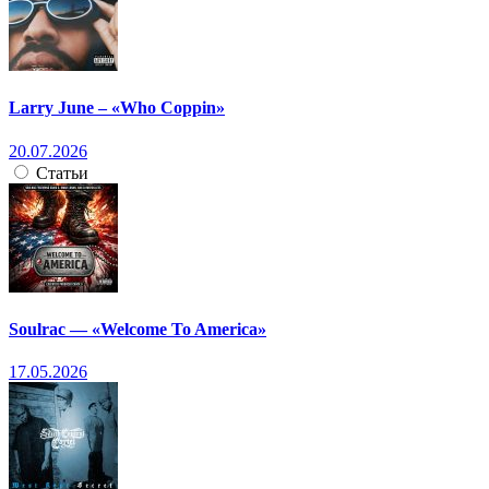
Larry June – «Who Coppin»
20.07.2026
Статьи
Soulrac — «Welcome To America»
17.05.2026