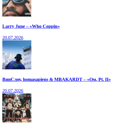
Larry June – «Who Coppin»
20.07.2026
ВинСлоу, homasapiens & MBAKARDT – «Ом, Pt. II»
20.07.2026