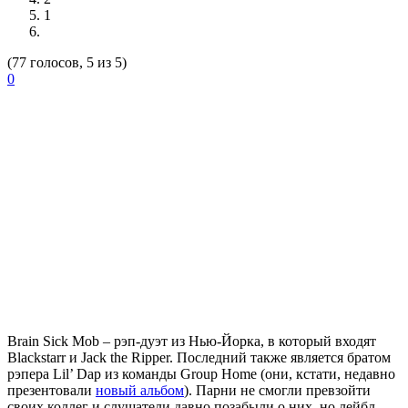
1
(77 голосов, 5 из 5)
0
Brain Sick Mob
– рэп-дуэт из Нью-Йорка, в который входят
Blackstarr
и
Jack the Ripper
. Последний также является братом
рэпера
Lil’ Dap
из команды
Group Home
(они, кстати, недавно
презентовали
новый альбом
). Парни не смогли превзойти
своих коллег и слушатели давно позабыли о них, но лейбл