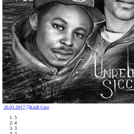
26.03.2017
Kirill Giro
5
4
3
2