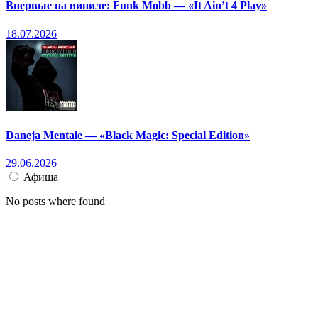
Впервые на виниле: Funk Mobb — «It Ain’t 4 Play»
18.07.2026
Daneja Mentale — «Black Magic: Special Edition»
29.06.2026
Афиша
No posts where found