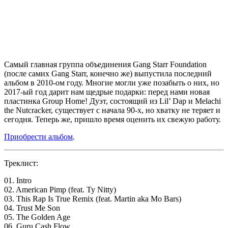
Самый главная группа объединения
Gang Starr Foundation
(после самих
Gang Starr
, конечно же) выпустила последний
альбом в 2010-ом году. Многие могли уже позабыть о них, но
2017-ый год дарит нам щедрые подарки: перед нами новая
пластинка
Group Home
! Дуэт, состоящий из
Lil’ Dap
и
Melachi
the Nutcracker
, существует с начала 90-х, но хватку не теряет и
сегодня. Теперь же, пришло время оценить их свежую работу.
Приобрести альбом
.
Треклист:
01. Intro
02. American Pimp (feat. Ty Nitty)
03. This Rap Is True Remix (feat. Martin aka Mo Bars)
04. Trust Me Son
05. The Golden Age
06. Guru Cash Flow