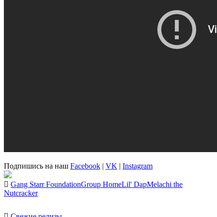
Подпишись на наш
Facebook
|
VK
|
Instagram
Gang Starr Foundation
Group Home
Lil' Dap
Melachi the
Nutcracker
Свежие релизы