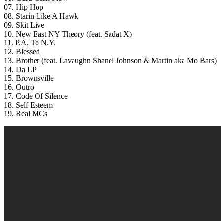
07. Hip Hop
08. Starin Like A Hawk
09. Skit Live
10. New East NY Theory (feat. Sadat X)
11. P.A. To N.Y.
12. Blessed
13. Brother (feat. Lavaughn Shanel Johnson & Martin aka Mo Bars)
14. Da LP
15. Brownsville
16. Outro
17. Code Of Silence
18. Self Esteem
19. Real MCs