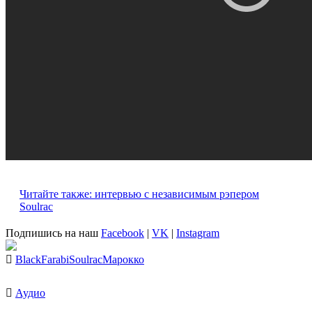
Читайте также: интервью с независимым рэпером
Soulrac
Подпишись на наш
Facebook
|
VK
|
Instagram
BlackFarabi
Soulrac
Марокко
Аудио