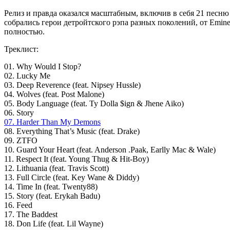
Релиз и правда оказался масштабным, включив в себя 21 песню 
собрались герои детройтского рэпа разных поколений, от Emin
полностью.
Треклист:
01. Why Would I Stop?
02. Lucky Me
03. Deep Reverence (feat. Nipsey Hussle)
04. Wolves (feat. Post Malone)
05. Body Language (feat. Ty Dolla $ign & Jhene Aiko)
06. Story
07. Harder Than My Demons
08. Everything That’s Music (feat. Drake)
09. ZTFO
10. Guard Your Heart (feat. Anderson .Paak, Earlly Mac & Wale)
11. Respect It (feat. Young Thug & Hit-Boy)
12. Lithuania (feat. Travis Scott)
13. Full Circle (feat. Key Wane & Diddy)
14. Time In (feat. Twenty88)
15. Story (feat. Erykah Badu)
16. Feed
17. The Baddest
18. Don Life (feat. Lil Wayne)