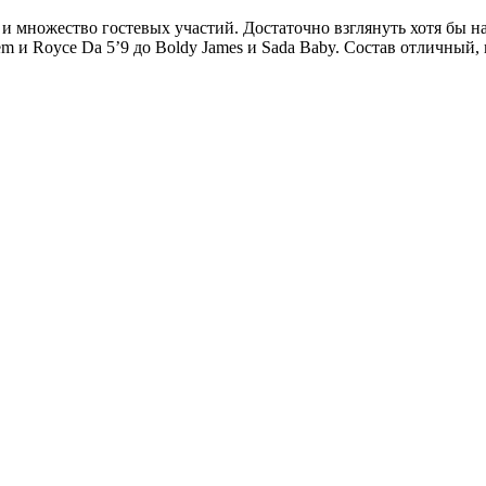
и множество гостевых участий. Достаточно взглянуть хотя бы на 
em и Royce Da 5’9 до Boldy James и Sada Baby. Состав отличный