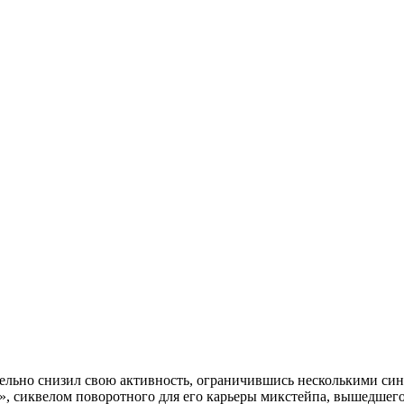
тельно снизил свою активность, ограничившись несколькими си
2», сиквелом поворотного для его карьеры микстейпа, вышедшего