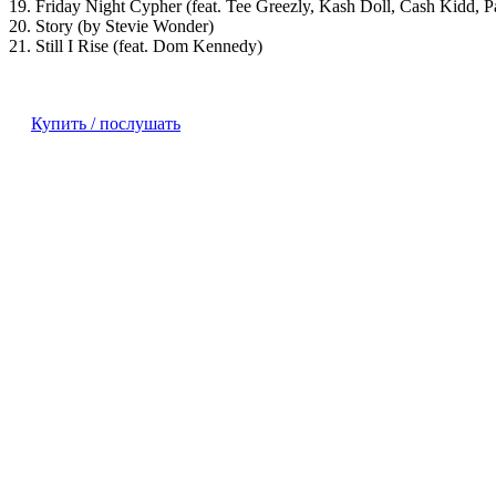
19. Friday Night Cypher (feat. Tee Greezly, Kash Doll, Cash Kidd,
20. Story (by Stevie Wonder)
21. Still I Rise (feat. Dom Kennedy)
Купить / послушать