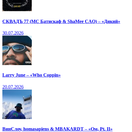
СКВАДЪ 77 (МС Батискаф & ShaMee CAO) – «Дикий»
30.07.2026
Larry June – «Who Coppin»
20.07.2026
ВинСлоу, homasapiens & MBAKARDT – «Ом, Pt. II»