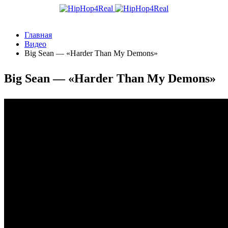
Главная
Видео
Big Sean — «Harder Than My Demons»
Big Sean — «Harder Than My Demons»