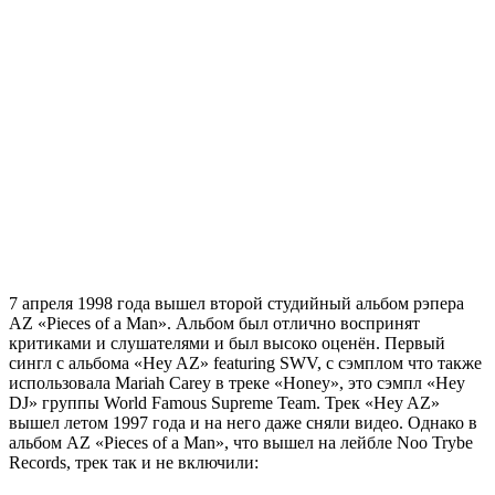
7 апреля 1998 года вышел второй студийный альбом рэпера
AZ «Pieces of a Man»
. Альбом был отлично воспринят
критиками и слушателями и был высоко оценён. Первый
сингл с альбома
«Hey AZ» featuring SWV
, с сэмплом что также
использовала Mariah Carey в треке «Honey», это сэмпл «Hey
DJ» группы World Famous Supreme Team. Трек
«Hey AZ»
вышел летом 1997 года и на него даже сняли видео. Однако в
альбом
AZ
«Pieces of a Man»
, что вышел на лейбле
Noo Trybe
Records
, трек так и не включили: