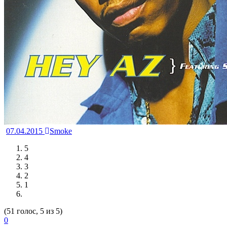
07.04.2015
Smoke
5
4
3
2
1
(51 голос, 5 из 5)
0