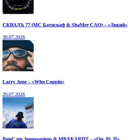
СКВАДЪ 77 (МС Батискаф & ShaMee CAO) – «Дикий»
30.07.2026
Larry June – «Who Coppin»
20.07.2026
ВинСлоу, homasapiens & MBAKARDT – «Ом, Pt. II»