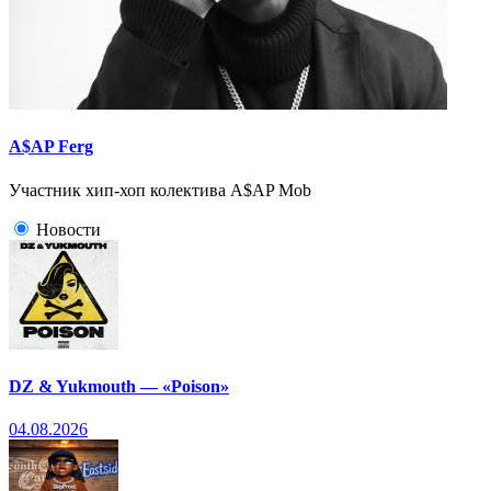
A$AP Ferg
Участник хип-хоп колектива A$AP Mob
Новости
DZ & Yukmouth — «Poison»
04.08.2026