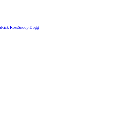
a
Rick Ross
Snoop Dogg