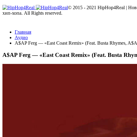
© 2015 - 2021 HipHop4Real | Но
хип-хопа. All Rights reserved.
Главная
Аудио
A$AP Ferg — «East Coast Remix» (Feat. Busta Rhymes, A$A
A$AP Ferg — «East Coast Remix» (Feat. Busta Rhym