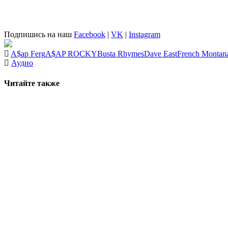
Подпишись на наш
Facebook
|
VK
|
Instagram
A$ap Ferg
A$AP ROCKY
Busta Rhymes
Dave East
French Montan
Аудио
Читайте также