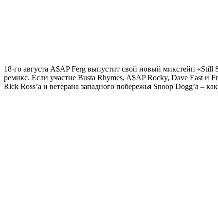
18-го августа
A$AP Ferg
выпустит свой новый микстейп «Still S
ремикс. Если участие Busta Rhymes, A$AP Rocky, Dave East и 
Rick Ross’a и ветерана западного побережья Snoop Dogg’a – ка