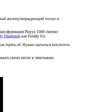
ощный жизнеутверждающий посыл и
трансформация
Playya 1000
сменил
ly Diamonds
как
Freddy Fri
.
льзя терять её. Нужно пытаться воплотить
льких своих песен и зачитываю