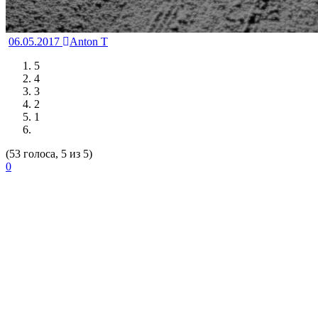
06.05.2017
Anton T
5
4
3
2
1
(53 голоса, 5 из 5)
0