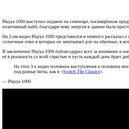
Playya 1000
выступил недавно на семинаре, посвящённом прод
позитивный вайб, благодаря чему энергия в здании была прос
На 2-ом видео
Playya 1000
представился и немного рассказал о
солнечные очки в которых он зачитывает рэп на обычные, в 
В заключении
Playya 1000
поблагодарил всех за внимание и напо
её в реальность со всей страстью и пусть каждый день будет д
На этих 3-х видео половина выступления и половина мое
под разные биты, как в
«
Switch The Classics
«
.
—
Playya 1000