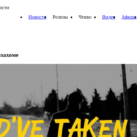
вости
Новости
Релизы
Чтиво
Видео
Афиша
клахоме