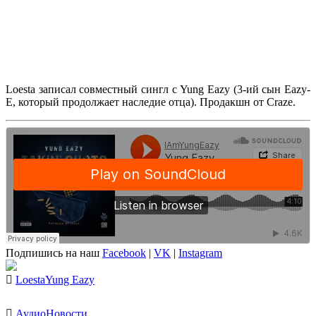
Loesta
записал совместный сингл с
Yung Eazy
(3-ий сын
Eazy-
E
, который продолжает наследие отца). Продакшн от
Craze
.
Подпишись на наш
Facebook
|
VK
|
Instagram
Loesta
Yung Eazy
Аудио
Новости