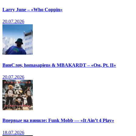
Larry June – «Who Coppin»
20.07.2026
ВинСлоу, homasapiens & MBAKARDT – «Ом, Pt. II»
20.07.2026
Впервые на виниле: Funk Mobb — «It Ain’t 4 Play»
18.07.2026