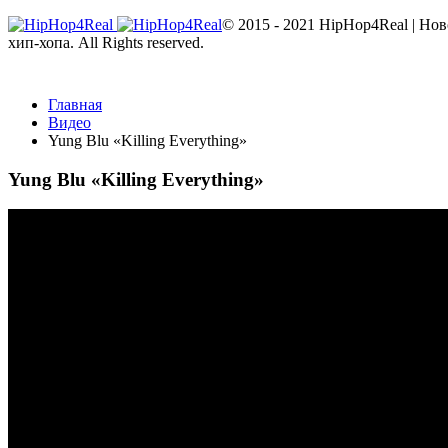
© 2015 - 2021 HipHop4Real | Но
хип-хопа. All Rights reserved.
Главная
Видео
Yung Blu «Killing Everything»
Yung Blu «Killing Everything»