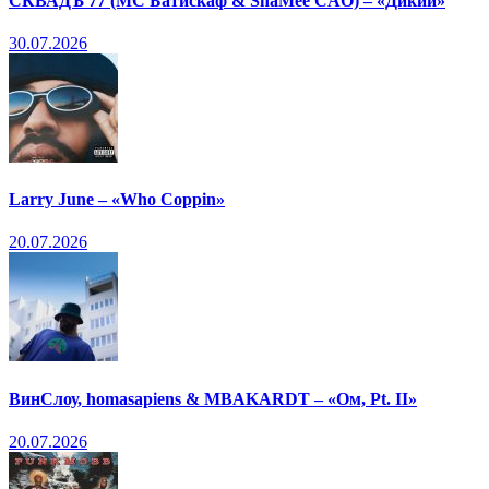
СКВАДЪ 77 (МС Батискаф & ShaMee CAO) – «Дикий»
30.07.2026
Larry June – «Who Coppin»
20.07.2026
ВинСлоу, homasapiens & MBAKARDT – «Ом, Pt. II»
20.07.2026