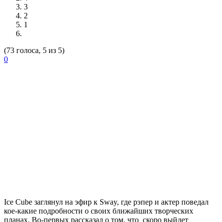
3
2
1
(73 голоса, 5 из 5)
0
Ice Cube
заглянул на эфир к
Sway
, где рэпер и актер поведал
кое-какие подробности о своих ближайших творческих
планах. Во-первых рассказал о том, что скоро выйдет