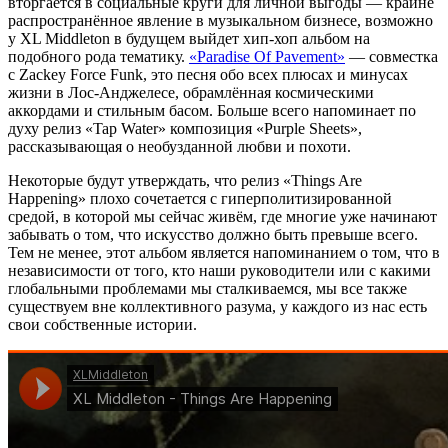
вторгается в социальные круги для личной выгоды — крайне
распространённое явление в музыкальном бизнесе, возможно
у XL Middleton в будущем выйдет хип-хоп альбом на
подобного рода тематику.
«Paradise Of Pavement»
— совместка
с Zackey Force Funk, это песня обо всех плюсах и минусах
жизни в Лос-Анджелесе, обрамлённая космическими
аккордами и стильным басом. Больше всего напоминает по
духу релиз «Tap Water» композиция «Purple Sheets»,
рассказывающая о необузданной любви и похоти.
Некоторые будут утверждать, что релиз «Things Are
Happening» плохо сочетается с гиперполитизированной
средой, в которой мы сейчас живём, где многие уже начинают
забывать о том, что искусство должно быть превыше всего.
Тем не менее, этот альбом является напоминанием о том, что в
независимости от того, кто наши руководители или с какими
глобальными проблемами мы сталкиваемся, мы все также
существуем вне коллективного разума, у каждого из нас есть
свои собственные истории.