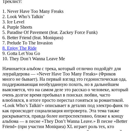
Треклист:
1. Never Have Too Many Freaks
2. Look Who’s Talkin’
3. Ice Level
4. Purple Sheets
5. Paradise Of Pavement (feat. Zackey Force Funk)
6. Better Friend (feat. Moniquea)
7. Prelude To The Invasion
8. Enjoy The Ride
9. Gotta Let You Go
10. They Don’t Wanna Leave Me
Начинается альбом с трека, который отлично подойдёт для
лоурайдерова — «Never Have Too Many Freaks» (Фриков
много не бывает). На первый взгляд это гедонистическая ода,
поддерживающая необузданную похоть, но в дальнейшем
выясняется, что на самом деле это рассказ о человеке, который
очень долгое время пребывал в поисках любви, часто
влюблялся, в итоге просто перестал гоняться за романтикой.
«Look Who’s Talkin'» описывает в деталях под электро-фанк то
как происходит социализация интроверта. Эта тема также
раскрывается, правда более интроспективно, ближе к концу
альбома — в песне «They Don’t Wanna Leave.» В песне «Better
Friend» (при участии Moniquea) XL играет роль тех, кто