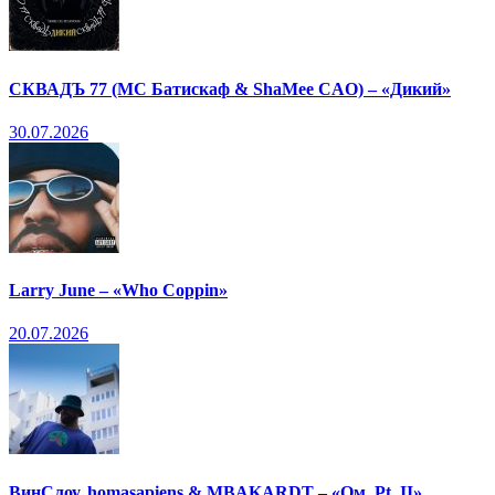
СКВАДЪ 77 (МС Батискаф & ShaMee CAO) – «Дикий»
30.07.2026
Larry June – «Who Coppin»
20.07.2026
ВинСлоу, homasapiens & MBAKARDT – «Ом, Pt. II»