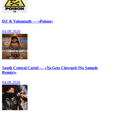
DZ & Yukmouth — «Poison»
04.08.2026
South Central Cartel — «Ya Getz Clowned (No Sample
Remix)»
04.08.2026