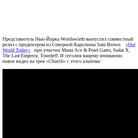
Представитель Нью-Йорка
Wordsworth
выпустил совместный
релиз с продюсером из Северной Каролины
Sam
Brown
«Our
World Today»
при участии
Masta Ace & Pearl Gates,
Sadat X,
The Last Emperor,
Tonedeff. И сеголня вашему вниманию
новое видео на трек «Church» с этого альбома: