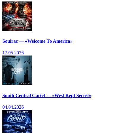
Soulrac — «Welcome To America»
17.05.2026
South Central Cartel — «West Kept Secret»
04.04.2026