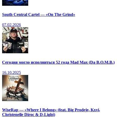
South Central Cartel — «On The Grind»
07.02.2026
Сегодня могло исполниться 52 года Mad Max (Da B.O.M.B.)
16.10.2025
WiseRap — «Where I Belong» (feat. Big Prodeje, Kxvi,
Christenelle Diroc & D-Light)