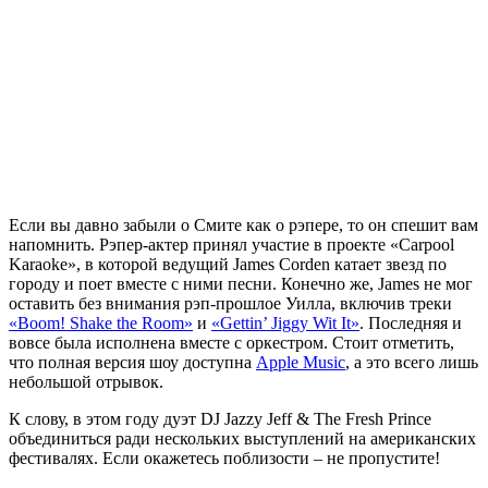
Если вы давно забыли о
Смите
как о рэпере, то он спешит вам
напомнить. Рэпер-актер принял участие в проекте «Carpool
Karaoke», в которой ведущий James Corden катает звезд по
городу и поет вместе с ними песни. Конечно же, James не мог
оставить без внимания рэп-прошлое
Уилла
, включив треки
«Boom! Shake the Room»
и
«Gettin’ Jiggy Wit It»
. Последняя и
вовсе была исполнена вместе с оркестром. Стоит отметить,
что полная версия шоу доступна
Apple Music
, а это всего лишь
небольшой отрывок.
К слову, в этом году дуэт DJ Jazzy Jeff & The Fresh Prince
объединиться ради нескольких выступлений на американских
фестивалях. Если окажетесь поблизости – не пропустите!