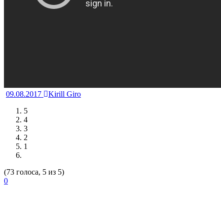
09.08.2017
Kirill Giro
5
4
3
2
1
(73 голоса, 5 из 5)
0