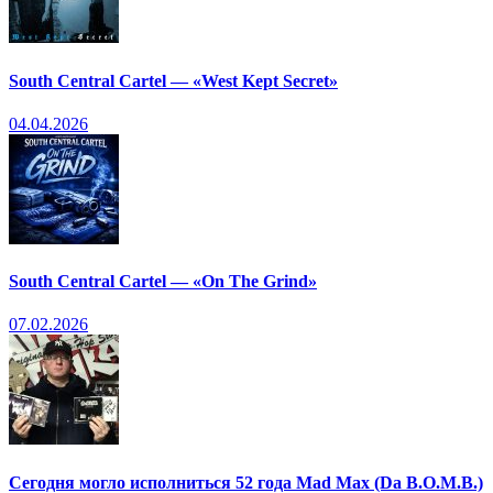
South Central Cartel — «West Kept Secret»
04.04.2026
South Central Cartel — «On The Grind»
07.02.2026
Сегодня могло исполниться 52 года Mad Max (Da B.O.M.B.)