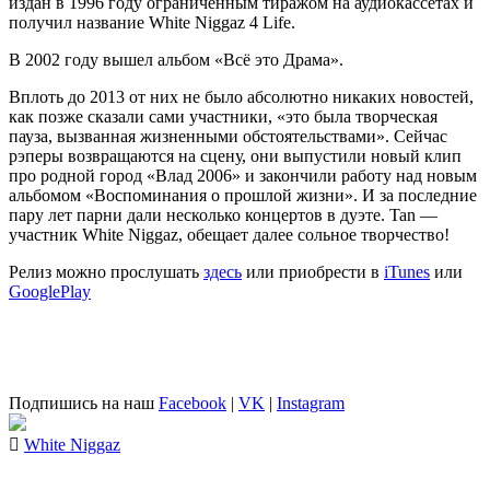
издан в 1996 году ограниченным тиражом на аудиокассетах и
получил название
White Niggaz 4 Life.
В 2002 году вышел альбом
«Всё это Драма»
.
Вплоть до 2013 от них не было абсолютно никаких новостей,
как позже сказали сами участники, «это была творческая
пауза, вызванная жизненными обстоятельствами». Сейчас
рэперы возвращаются на сцену, они выпустили новый клип
про родной город
«Влад 2006»
и закончили работу над новым
альбомом
«Воспоминания о прошлой жизни».
И за последние
пару лет парни дали несколько концертов в дуэте.
Tan
—
участник
White Niggaz,
обещает далее сольное творчество!
Релиз можно прослушать
здесь
или приобрести в
iTunes
или
GooglePlay
Подпишись на наш
Facebook
|
VK
|
Instagram
White Niggaz