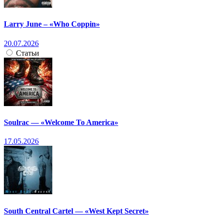
Larry June – «Who Coppin»
20.07.2026
Статьи
Soulrac — «Welcome To America»
17.05.2026
South Central Cartel — «West Kept Secret»