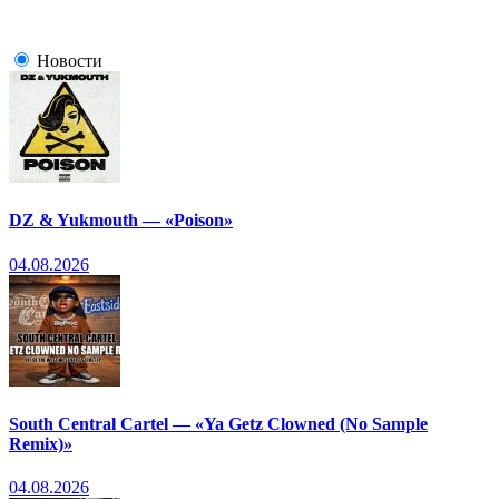
Новости
DZ & Yukmouth — «Poison»
04.08.2026
South Central Cartel — «Ya Getz Clowned (No Sample
Remix)»
04.08.2026