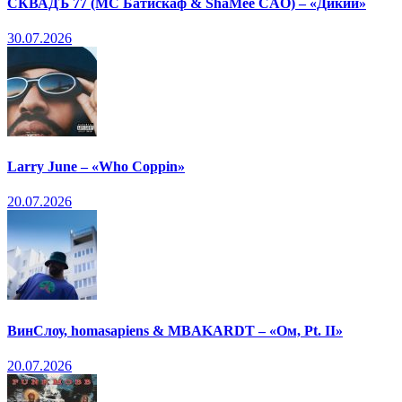
СКВАДЪ 77 (МС Батискаф & ShaMee CAO) – «Дикий»
30.07.2026
Larry June – «Who Coppin»
20.07.2026
ВинСлоу, homasapiens & MBAKARDT – «Ом, Pt. II»
20.07.2026