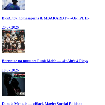
ВинСлоу, homasapiens & MBAKARDT – «Ом, Pt. II»
20.07.2026
Впервые на виниле: Funk Mobb — «It Ain’t 4 Play»
18.07.2026
Daneja Mentale — «Black Magic: Special Edition»