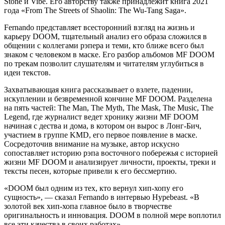
Stone и Vibe. Его авторству также принадлежит книга 2021
года «From The Streets of Shaolin: The Wu-Tang Saga».
Fernando представляет всесторонний взгляд на жизнь и
карьеру DOOM, тщательный анализ его образа сложился в
общении с коллегами рэпера и теми, кто ближе всего был
знаком с человеком в маске. Его разбор альбомов MF DOOM
по трекам позволит слушателям и читателям углубиться в
идеи текстов.
Захватывающая книга рассказывает о взлете, падении,
искуплении и безвременной кончине MF DOOM. Разделена
на пять частей: The Man, The Myth, The Mask, The Music, The
Legend, где журналист ведет хронику жизни MF DOOM
начиная с дества и дома, в котором он вырос в Лонг-Бич,
участием в группе KMD, его первое появление в маске.
Сосредоточив внимание на музыке, автор искусно
сопоставляет историю рэпа восточного побережья с историей
жизни MF DOOM и анализирует личности, проекты, треки и
тексты песен, которые привели к его бессмертию.
«DOOM был одним из тех, кто вернул хип-хопу его
сущность», — сказал Fernando в интервью Hypebeast. «В
золотой век хип-хопа главное было в творчестве
оригинальность и инновация. DOOM в полной мере воплотил
все эти качества в своих работах»