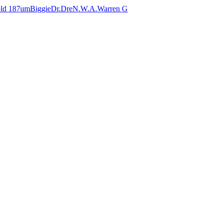
ld 187um
Biggie
Dr.Dre
N.W.A.
Warren G