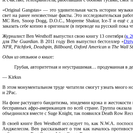
«Original Gangstas»
— это удивительная часть истории музык
свет на ранее неизвестные факты. Это исследовательская рабо
MC Ren, Snoop Dogg, D.O.C., Mopreme Shakur, Ice-T
и ещё с д
заказать себе копию в оригинале (в переводе на русский пока чт
Журналист
Ben Westhoff
выпустил свою книгу 13 сентября (
к 2
для
The Guardian
. В 2011 году
Ben
выпустил бестселлер
«
Dirt
NPR, Pitchfork, Deadspin, Billboard, Oxford American
и
The Wall St
Один из отзывов о книге:
Грубая, авторитетная и неустрашимая… продуманная в де
—
Kirkus
В этом монументальном труде читатели смогут узнать много н
и
2Pac
.
На фоне растущего бандитизма, эпидемии крэка и жестокости 
бесправных афро-американцев по всей стране. Группа оказала
объединился вместе с
Suge Knight
, так появился
Death Row Rec
В своей книге
Ben Westhoff
исследует то, как
N.W.A.
поспособ
Анджелесом.
Ben
рассказывает о том как началось противос