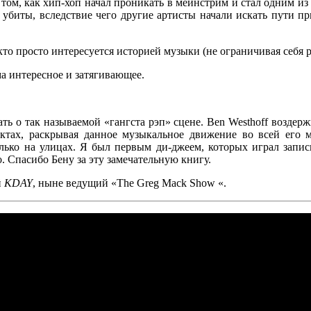
 том, как хип-хоп начал проникать в мейнстрим и стал одним
убиты, вследствие чего другие артисты начали искать пути пр
кто просто интересуется историей музыки (не ограничивая себя 
ма интересное и затягивающее.
ать о так называемой «гангста рэп» сцене.
Ben Westhoff
воздержи
актах, раскрывая данное музыкальное движение во всей его 
лько на улицах. Я был первым ди-джеем, которых играл запи
о. Спасибо
Бену
за эту замечательную книгу.
й
KDAY
, ныне ведущий
«The Greg Mack Show «
.