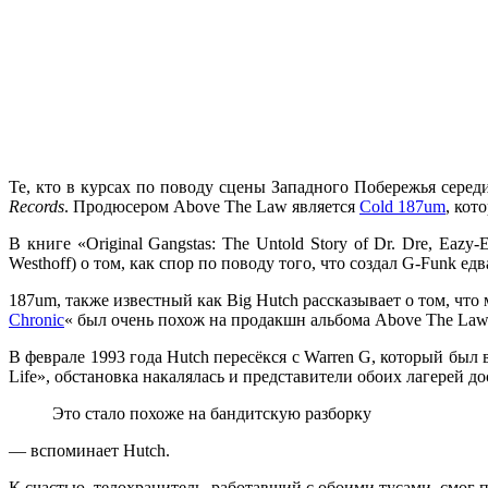
Те, кто в курсах по поводу сцены
Западного Побережья
середи
Records
. Продюсером
Above The Law
является
Cold 187um
, кот
В книге
«Original Gangstas: The Untold Story of Dr. Dre, Eazy-E
Westhoff
) о том, как спор по поводу того, что создал
G-Funk
едва
187um
, также известный как
Big Hutch
рассказывает о том, что
Chronic
«
был очень похож на продакшн альбома
Above The Law 
В феврале 1993 года
Hutch
пересёкся с
Warren G
, который был 
Life»
, обстановка накалялась и представители обоих лагерей до
Это стало похоже на бандитскую разборку
— вспоминает
Hutch
.
К счастью, телохранитель, работавший с обоими тусами, смог 