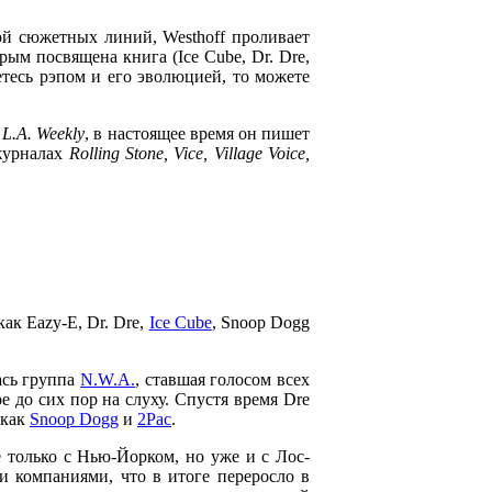
бой сюжетных линий,
Westhoff
проливает
орым посвящена книга (
Ice Cube, Dr. Dre,
етесь рэпом и его эволюцией, то можете
в
L.A. Weekly
, в настоящее время он пишет
 журналах
Rolling Stone, Vice, Village Voice,
как
Eazy-E, Dr. Dre,
Ice Cube
, Snoop Dogg
ась группа
N.W.A.
, ставшая голосом всех
be
до сих пор на слуху. Спустя время
Dre
 как
Snoop Dogg
и
2Pac
.
е только с Нью-Йорком, но уже и с Лос-
 компаниями, что в итоге переросло в