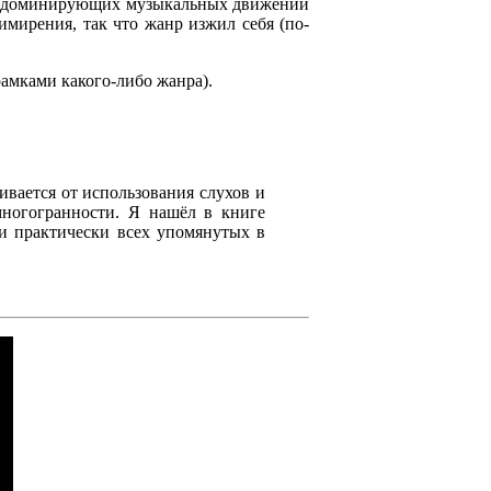
 из доминирующих музыкальных движений
имирения, так что жанр изжил себя (по-
рамками какого-либо жанра).
вается от использования слухов и
многогранности. Я нашёл в книге
си практически всех упомянутых в