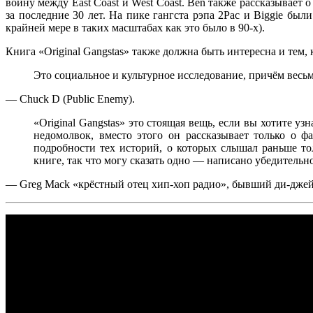
войну между
East Coast
и
West Coast
.
Ben
также рассказывает о
за последние 30 лет. На пике гангста рэпа
2Pac
и
Biggie
были 
крайней мере в таких масштабах как это было в 90-х).
Книга
«Original Gangstas»
также должна быть интересна и тем, 
Это социальное и культурное исследование, причём весь
—
Chuck D
(
Public Enemy
).
«Original Gangstas»
это стоящая вещь, если вы хотите узн
недомолвок, вместо этого он рассказывает только о ф
подробности тех историй, о которых слышал раньше то
книге, так что могу сказать одно — написано убедительн
—
Greg Mack
«крёстный отец хип-хоп радио», бывший ди-дже