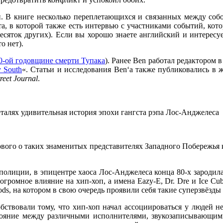
и. В книге несколько переплетающихся и связанных между со
та, в которой также есть интервью с участниками событий, кот
есяток других). Если вы хорошо знаете английский и интересу
о нет).
0-ой годовщине смерти
Тупака
). Ранее
Ben
работал редактором 
y South
«
. Статьи и исследования
Ben
‘а также публиковались в
reet Journal
.
талях удивительная история эпохи гангста рэпа Лос-Анджелеса
ового о таких знаменитых представителях
Западного Побережья
полиции, в эпицентре хаоса Лос-Анджелеса конца 80-х зародил
 огромное влияние на хип-хоп, а имена
Eazy-E, Dr. Dre
и
Ice Cu
ods
, на котором в свою очередь проявили себя такие суперзвёзды
ствовали тому, что хип-хоп начал ассоциироваться у людей н
тояние между различными исполнителями, звукозаписывающими