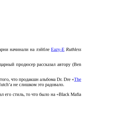
парни начинали на лэйбле
Eazy-E
Ruthless
дарный продюсер рассказал автору (
Ben
того, что продакшн альбома
Dr. Dre «
The
utch
‘а не слишком это радовало.
л его стиль, то что было на
«Black Mafia