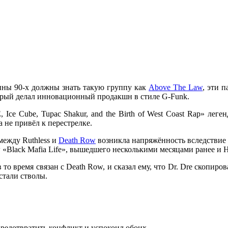
ны 90-х должны знать такую группу как
Above The Law
, эти 
орый делал инновационный продакшн в стиле
G-Funk
.
, Ice Cube, Tupac Shakur, and the Birth of West Coast Rap»
леген
 не привёл к перестрелке.
 между
Ruthless
и
Death Row
возникла напряжённость вследствие 
«Black Mafia Life»
, вышедшего несколькими месяцами ранее и
H
в то время связан с
Death Row
, и сказал ему, что
Dr. Dre
скопирова
стали стволы.
предотвратить конфликт и успокоил обоих.