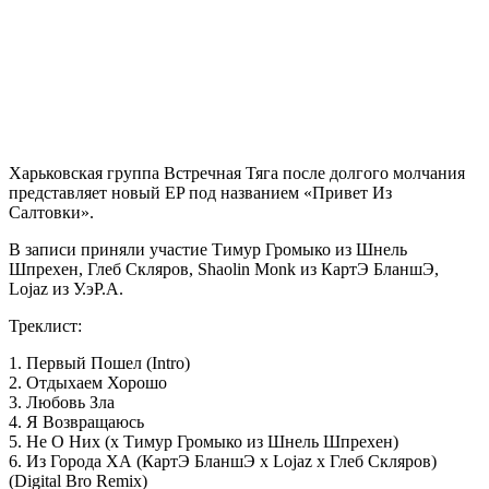
Харьковская группа Встречная Тяга после долгого молчания
представляет новый EP под названием «Привет Из
Салтовки».
В записи приняли участие Тимур Громыко из Шнель
Шпрехен, Глеб Скляров, Shaolin Monk из КартЭ БланшЭ,
Lojaz из У.эР.А.
Треклист:
1. Первый Пошел (Intro)
2. Отдыхаем Хорошо
3. Любовь Зла
4. Я Возвращаюсь
5. Не О Них (x Тимур Громыко из Шнель Шпрехен)
6. Из Города ХА (КартЭ БланшЭ x Lojaz x Глеб Скляров)
(Digital Bro Remix)