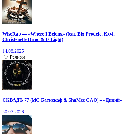
WiseRap — «Where I Belong» (feat. Big Prodeje, Kxvi,
Christenelle Diroc & D-Light)
14.08.2025
Релизы
СКВАДЪ 77 (МС Батискаф & ShaMee CAO) – «Дикий»
30.07.2026