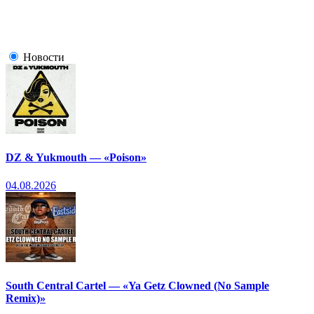
Новости
DZ & Yukmouth — «Poison»
04.08.2026
South Central Cartel — «Ya Getz Clowned (No Sample
Remix)»