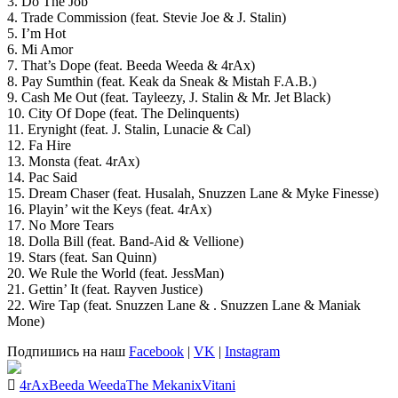
3. Do The Job
4. Trade Commission (feat. Stevie Joe & J. Stalin)
5. I’m Hot
6. Mi Amor
7. That’s Dope (feat. Beeda Weeda & 4rAx)
8. Pay Sumthin (feat. Keak da Sneak & Mistah F.A.B.)
9. Cash Me Out (feat. Tayleezy, J. Stalin & Mr. Jet Black)
10. City Of Dope (feat. The Delinquents)
11. Erynight (feat. J. Stalin, Lunacie & Cal)
12. Fa Hire
13. Monsta (feat. 4rAx)
14. Pac Said
15. Dream Chaser (feat. Husalah, Snuzzen Lane & Myke Finesse)
16. Playin’ wit the Keys (feat. 4rAx)
17. No More Tears
18. Dolla Bill (feat. Band-Aid & Vellione)
19. Stars (feat. San Quinn)
20. We Rule the World (feat. JessMan)
21. Gettin’ It (feat. Rayven Justice)
22. Wire Tap (feat. Snuzzen Lane & . Snuzzen Lane & Maniak
Mone)
Подпишись на наш
Facebook
|
VK
|
Instagram
4rAx
Beeda Weeda
The Mekanix
Vitani