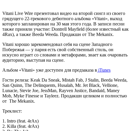
Vitani Live Wire
презентовал видео на второй сингл из своего
грядущего 22-трекового дебютного альбома
«Vitani»
, выход
которого запланирован на 30 мая этого года. В записи песни
также приняли участие:
Dontrell Mayfield
(более известный как
4Rax
), а также
Beeda Weeda
. Продакшн от
The Mekanix
.
Vitani
хорошо зарекомендовал себя на сцене
Западного
Побережья
— у парня есть свой собственный стиль, он
искусно играет со словами и метафорами, знает как очаровать
аудиторию, выступая на сцене.
Альбом
«Vitani»
уже доступен для предзаказа в
iTunes
Гости релиза:
Keak Da Sneak, Mistah Fab, J Stalin, Beeda Weeda,
San Quinn, The Delinquents, Husalah, Mr. Jet Black, Vellione,
Lunacie, Stevie Joe, JessMan, Rayven Justice, Bandaid, Maney
Mob, Myke Finess
e и
Tayleez
. Продакшн целиком и полностью
от
The Mekanix
.
Треклист:
1. Intro (feat. 4rAx)
2. Killa (feat. 4rAx)