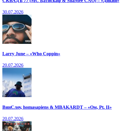
СКВАДЪ 77 (МС Батискаф & ShaMee CAO) – «Дикий»
30.07.2026
Larry June – «Who Coppin»
20.07.2026
ВинСлоу, homasapiens & MBAKARDT – «Ом, Pt. II»
20.07.2026