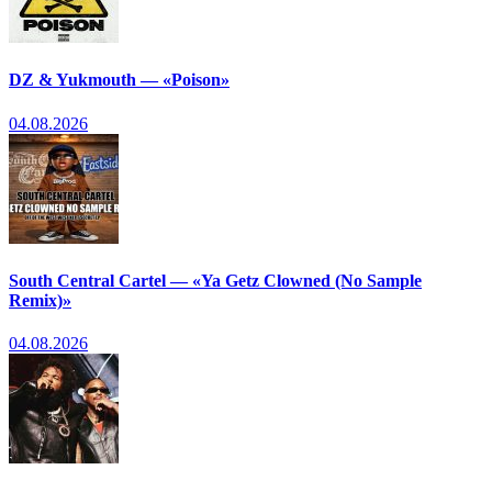
DZ & Yukmouth — «Poison»
04.08.2026
South Central Cartel — «Ya Getz Clowned (No Sample
Remix)»
04.08.2026