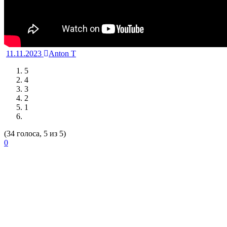
11.11.2023
Anton T
5
4
3
2
1
(34 голоса, 5 из 5)
0