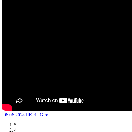
06.06.2024
Kirill Giro
5
4