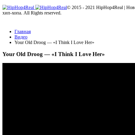
© 2015 - 2021 HipHop4Real | Но
хип-хопа. All Rights reserved.
Главная
Видео
Your Old Droog — «I Think I Love Her»
Your Old Droog — «I Think I Love Her»