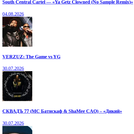
South Central Cartel — «Ya Getz Clowned (No Sample Remix)»
04.08.2026
VERZUZ: The Game vs YG
30.07.2026
СКВАДЪ 77 (МС Батискаф & ShaMee CAO) – «Дикий»
30.07.2026