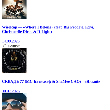
WiseRap — «Where I Belong» (feat. Big Prodeje, Kxvi,
Christenelle Diroc & D-Light)
14.08.2025
Релизы
СКВАДЪ 77 (МС Батискаф & ShaMee CAO) – «Дикий»
30.07.2026