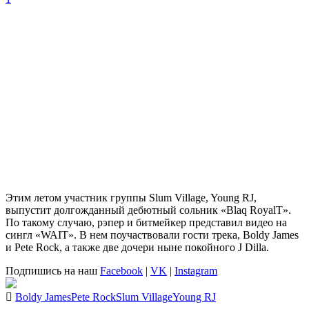
Этим летом участник группы Slum Village,
Young RJ
,
выпустит долгожданный дебютный сольник «Blaq RoyalT».
По такому случаю, рэпер и битмейкер представил видео на
сингл «WAIT». В нем поучаствовали гости трека,
Boldy James
и
Pete Rock
, а также две дочери ныне покойного J Dilla.
Подпишись на наш
Facebook
|
VK
|
Instagram
Boldy James
Pete Rock
Slum Village
Young RJ