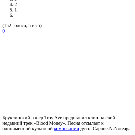
2
1
(152 голоса, 5 из 5)
0
Бруклинский рэпер
Troy Ave
представил клип на свой
недавний трек «Blood Money». Песня отсылает к
одноименной культовой
композиции
дуэта Capone-N-Noreaga.