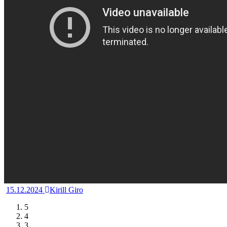
15.12.2024
Kirill Giro
5
4
3