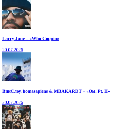
Larry June – «Who Coppin»
20.07.2026
ВинСлоу, homasapiens & MBAKARDT – «Ом, Pt. II»
20.07.2026