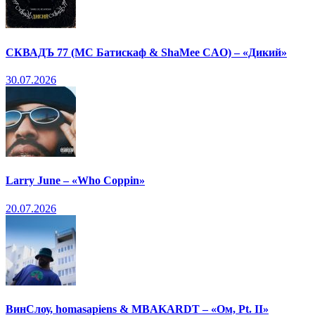
СКВАДЪ 77 (МС Батискаф & ShaMee CAO) – «Дикий»
30.07.2026
Larry June – «Who Coppin»
20.07.2026
ВинСлоу, homasapiens & MBAKARDT – «Ом, Pt. II»