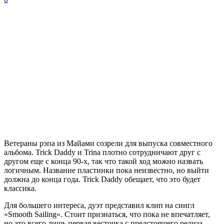
Ветераны рэпа из Майами созрели для выпуска совместного
альбома.
Trick Daddy
и Trina плотно сотрудничают друг с
другом еще с конца 90-х, так что такой ход можно назвать
логичным. Название пластинки пока неизвестно, но выйти
должна до конца года.
Trick Daddy
обещает, что это будет
классика.
Для большего интереса, дуэт представил клип на сингл
«Smooth Sailing». Стоит признаться, что пока не впечатляет,
но это всего лишь первая весточка с предстоящего релиза.