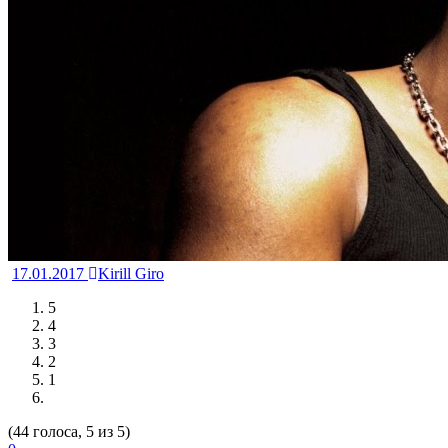
17.01.2017
Kirill Giro
5
4
3
2
1
(44 голоса, 5 из 5)