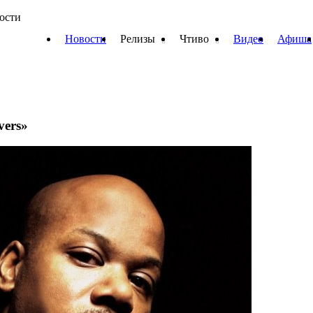
вости
Новости
Релизы
Чтиво
Видео
Афиша
vers»