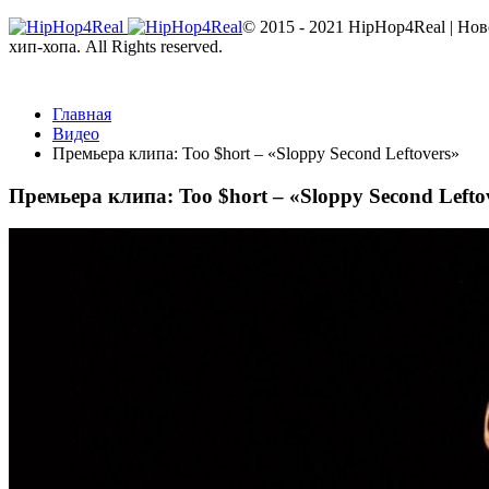
© 2015 - 2021 HipHop4Real | Но
хип-хопа. All Rights reserved.
Главная
Видео
Премьера клипа: Too $hort – «Sloppy Second Leftovers»
Премьера клипа: Too $hort – «Sloppy Second Lefto