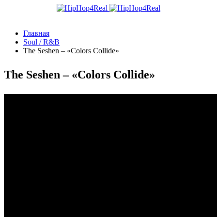
Главная
Soul / R&B
The Seshen – «Colors Collide»
The Seshen – «Colors Collide»