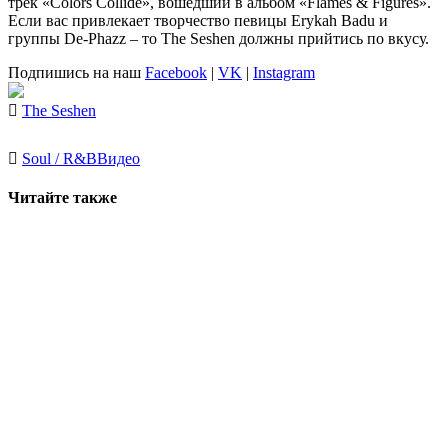
трек
«Colors Collide»
, вошедший в альбом
«Flames & Figures»
.
Если вас привлекает творчество певицы
Erykah Badu
и
группы
De-Phazz
– то
The Seshen
должны прийтись по вкусу.
Подпишись на наш
Facebook
|
VK
|
Instagram
The Seshen
Soul / R&B
Видео
Читайте также