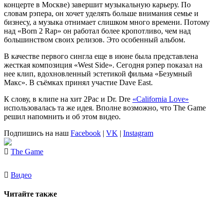
концерте в Москве) завершит музыкальную карьеру. По
словам рэпера, он хочет уделять больше внимания семье и
бизнесу, а музыка отнимает слишком много времени. Потому
над «Born 2 Rap» он работал более кропотливо, чем над
большинством своих релизов. Это особенный альбом.
В качестве первого сингла еще в июне была представлена
жесткая композиция «West Side». Сегодня рэпер показал на
нее клип, вдохновленный эстетикой фильма «Безумный
Макс». В съёмках принял участие Dave East.
К слову, в клипе на хит 2Pac и Dr. Dre
«California Love»
использовалась та же идея. Вполне возможно, что The Game
решил напомнить и об этом видео.
Подпишись на наш
Facebook
|
VK
|
Instagram
The Game
Видео
Читайте также