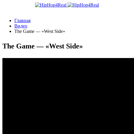
Главная
Видео
The Game — «West Side»
The Game — «West Side»