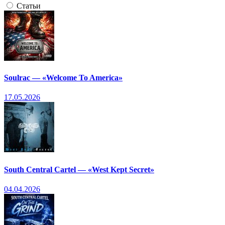
Статьи
Soulrac — «Welcome To America»
17.05.2026
South Central Cartel — «West Kept Secret»
04.04.2026