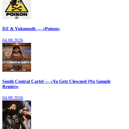
DZ & Yukmouth — «Poison»
04.08.2026
South Central Cartel — «Ya Getz Clowned (No Sample
Remix)»
04.08.2026