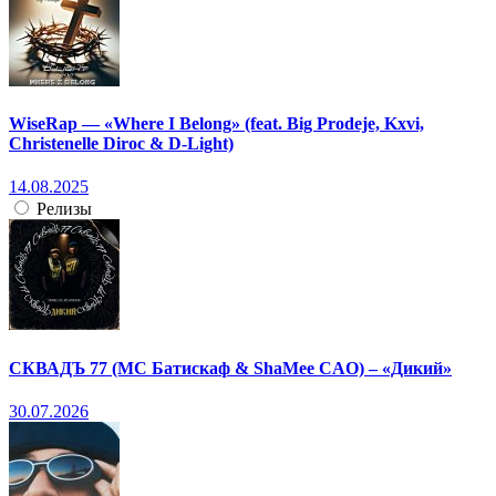
WiseRap — «Where I Belong» (feat. Big Prodeje, Kxvi,
Christenelle Diroc & D-Light)
14.08.2025
Релизы
СКВАДЪ 77 (МС Батискаф & ShaMee CAO) – «Дикий»
30.07.2026