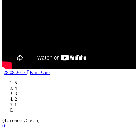
28.08.2017
Kirill Giro
5
4
3
2
1
(42 голоса, 5 из 5)
0