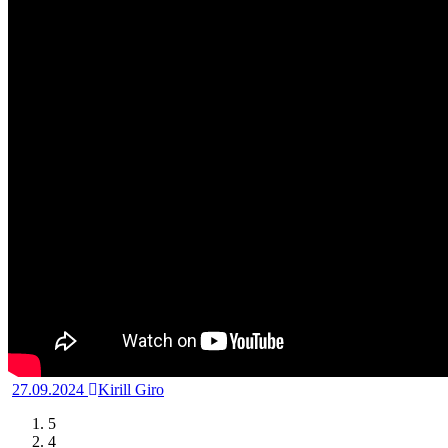
27.09.2024
Kirill Giro
5
4