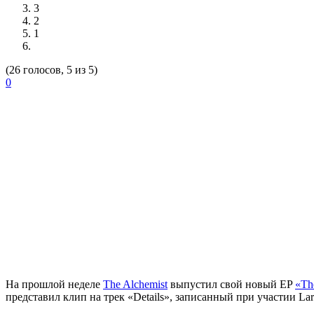
3
2
1
(26 голосов, 5 из 5)
0
На прошлой неделе
The Alchemist
выпустил свой новый EP
«Th
представил клип на трек «Details», записанный при участии
Lar