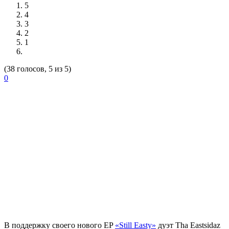
5
4
3
2
1
(38 голосов, 5 из 5)
0
В поддержку своего нового EP
«Still Easty»
дуэт
Tha Eastsidaz