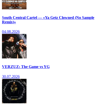
South Central Cartel — «Ya Getz Clowned (No Sample
Remix)»
04.08.2026
VERZUZ: The Game vs YG
30.07.2026