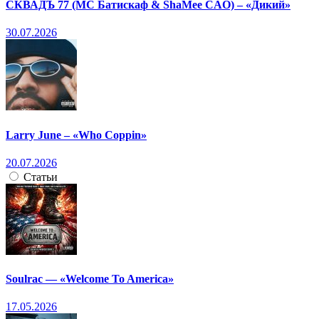
СКВАДЪ 77 (МС Батискаф & ShaMee CAO) – «Дикий»
30.07.2026
Larry June – «Who Coppin»
20.07.2026
Статьи
Soulrac — «Welcome To America»
17.05.2026