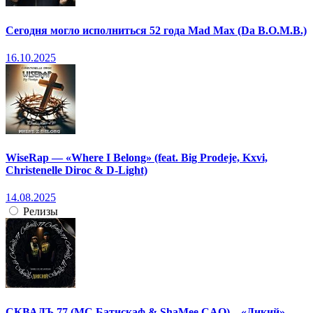
Сегодня могло исполниться 52 года Mad Max (Da B.O.M.B.)
16.10.2025
WiseRap — «Where I Belong» (feat. Big Prodeje, Kxvi,
Christenelle Diroc & D-Light)
14.08.2025
Релизы
СКВАДЪ 77 (МС Батискаф & ShaMee CAO) – «Дикий»