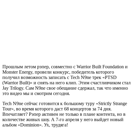
Прошлым летом рэпер, совместно с
Warrior Built Foundation
и
Monster Energy
, провели конкурс, победитель которого
получил возможность записать с
Tech N9ne
трек
«PTSD
(Warrior Built)»
и снять на него клип. Этим счастливчиком стал
Jay Trilogy.
Сам
N9ne
свое обещание сдержал, так что именно
это видео мы и смотрим сегодня.
Tech N9ne
сейчас готовится к большому туру
«Strictly Strange
Tour»
, во время которого даст 68 концертов за 74 дня.
Впечатляет? Рэпер активен не только в плане контента, но в
количестве живых шоу. А 7-го апреля у него выйдет новый
альбом
«Dominion»
. Ух, трудяга!