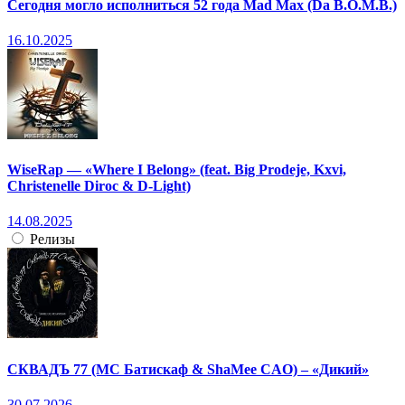
Сегодня могло исполниться 52 года Mad Max (Da B.O.M.B.)
16.10.2025
WiseRap — «Where I Belong» (feat. Big Prodeje, Kxvi,
Christenelle Diroc & D-Light)
14.08.2025
Релизы
СКВАДЪ 77 (МС Батискаф & ShaMee CAO) – «Дикий»
30.07.2026