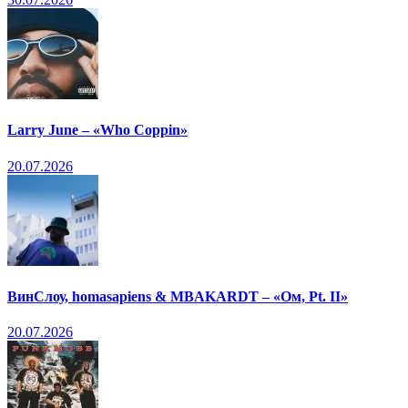
Larry June – «Who Coppin»
20.07.2026
ВинСлоу, homasapiens & MBAKARDT – «Ом, Pt. II»
20.07.2026