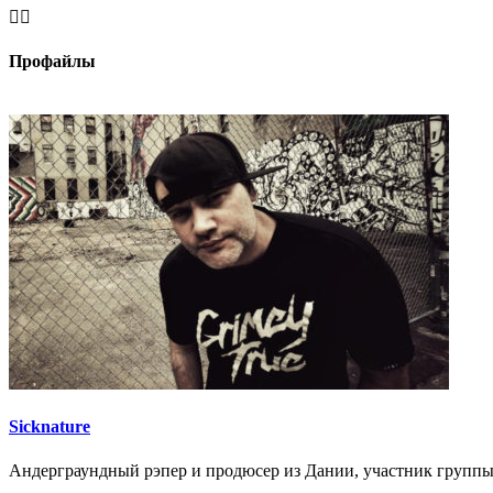


Профайлы
Sicknature
Андерграундный рэпер и продюсер из Дании, участник групп