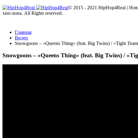
© 2015 - 2021 HipHop4Real | Но
хип-хопа. All Rights reserved.
Главная
Видео
Snowgoons – «Queens Thing» (feat. Big Twins) / «Tight Team
Snowgoons – «Queens Thing» (feat. Big Twins) / «Tig