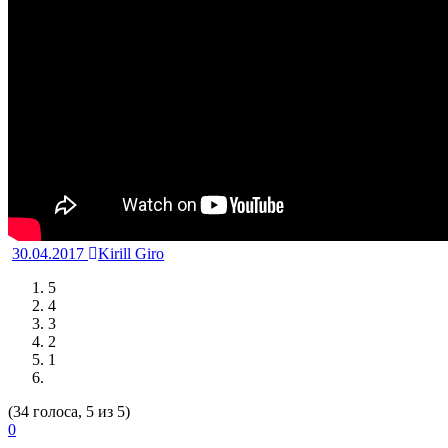
30.04.2017
Kirill Giro
5
4
3
2
1
(34 голоса, 5 из 5)
0