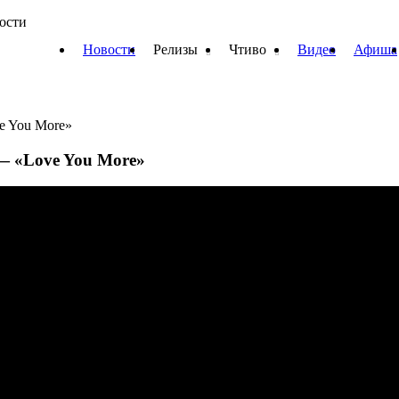
вости
Новости
Релизы
Чтиво
Видео
Афиша
 You More»
 «Love You More»