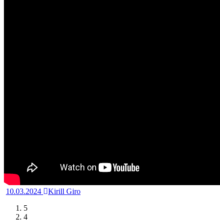
10.03.2024
Kirill Giro
5
4