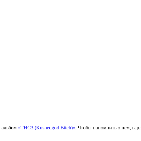
т альбом
«THC3 (Kushedgod Bitch)»
. Чтобы напомнить о нем, гар