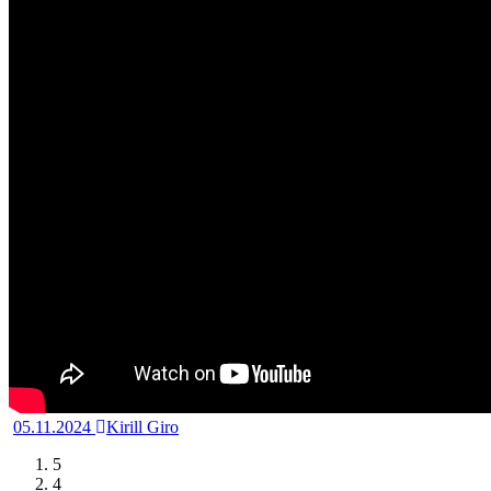
05.11.2024
Kirill Giro
5
4