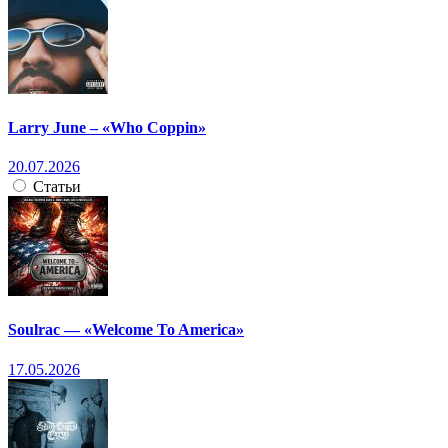
Larry June – «Who Coppin»
20.07.2026
Статьи
Soulrac — «Welcome To America»
17.05.2026