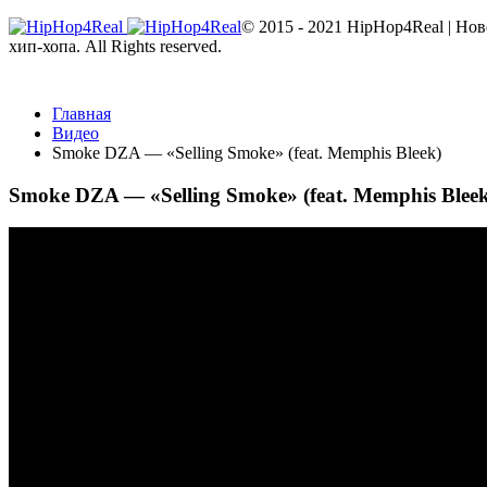
© 2015 - 2021 HipHop4Real | Но
хип-хопа. All Rights reserved.
Главная
Видео
Smoke DZA — «Selling Smoke» (feat. Memphis Bleek)
Smoke DZA — «Selling Smoke» (feat. Memphis Bleek