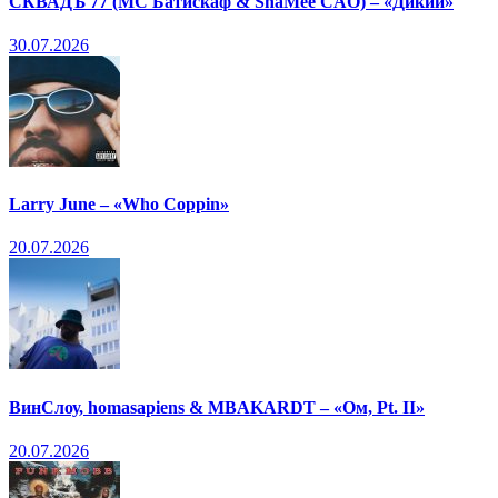
СКВАДЪ 77 (МС Батискаф & ShaMee CAO) – «Дикий»
30.07.2026
Larry June – «Who Coppin»
20.07.2026
ВинСлоу, homasapiens & MBAKARDT – «Ом, Pt. II»
20.07.2026