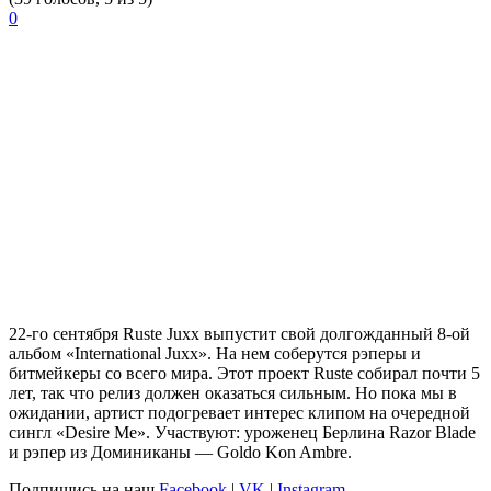
0
22-го сентября
Ruste Juxx
выпустит свой долгожданный 8-ой
альбом «International Juxx». На нем соберутся рэперы и
битмейкеры со всего мира. Этот проект
Ruste
собирал почти 5
лет, так что релиз должен оказаться сильным. Но пока мы в
ожидании, артист подогревает интерес клипом на очередной
сингл «Desire Me». Участвуют: уроженец Берлина Razor Blade
и рэпер из Доминиканы — Goldo Kon Ambre.
Подпишись на наш
Facebook
|
VK
|
Instagram