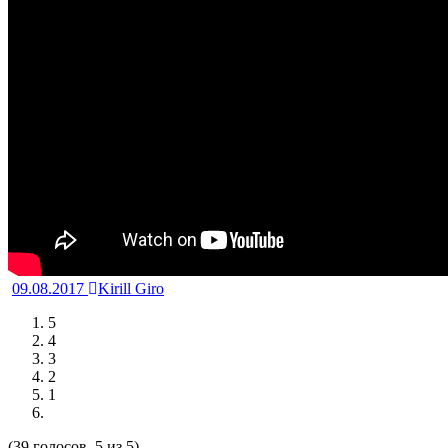
09.08.2017
Kirill Giro
5
4
3
2
1
(39 голосов, 5 из 5)