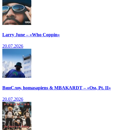
Larry June – «Who Coppin»
20.07.2026
ВинСлоу, homasapiens & MBAKARDT – «Ом, Pt. II»
20.07.2026