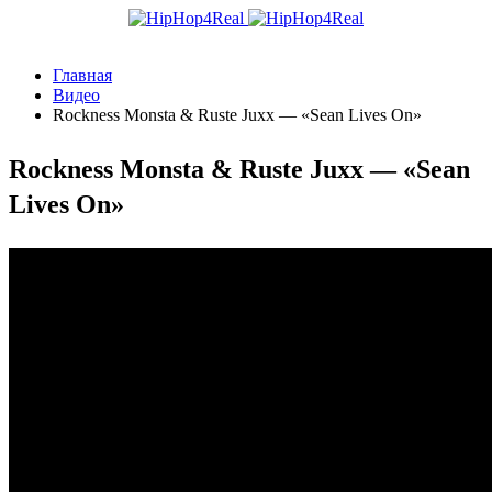
Главная
Видео
Rockness Monsta & Ruste Juxx — «Sean Lives On»
Rockness Monsta & Ruste Juxx — «Sean
Lives On»