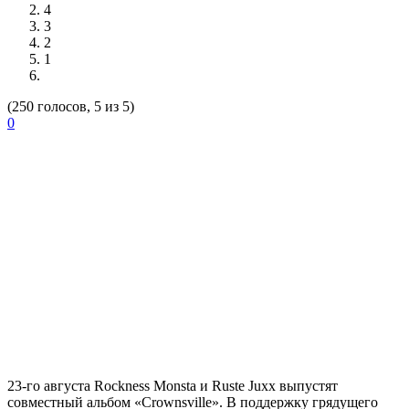
4
3
2
1
(250 голосов, 5 из 5)
0
23-го августа
Rockness Monsta
и
Ruste Juxx
выпустят
совместный альбом «Crownsville». В поддержку грядущего