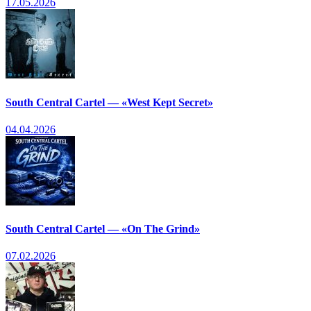
17.05.2026
South Central Cartel — «West Kept Secret»
04.04.2026
South Central Cartel — «On The Grind»
07.02.2026