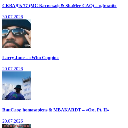
СКВАДЪ 77 (МС Батискаф & ShaMee CAO) – «Дикий»
30.07.2026
Larry June – «Who Coppin»
20.07.2026
ВинСлоу, homasapiens & MBAKARDT – «Ом, Pt. II»
20.07.2026