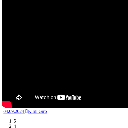
04.09.2024
Kirill Giro
5
4