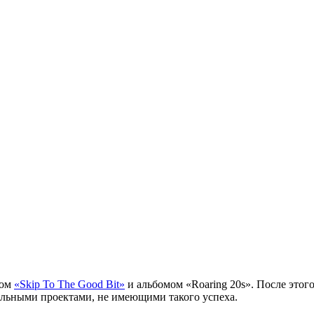
лом
«Skip To The Good Bit»
и альбомом «Roaring 20s». После этог
ольными проектами, не имеющими такого успеха.