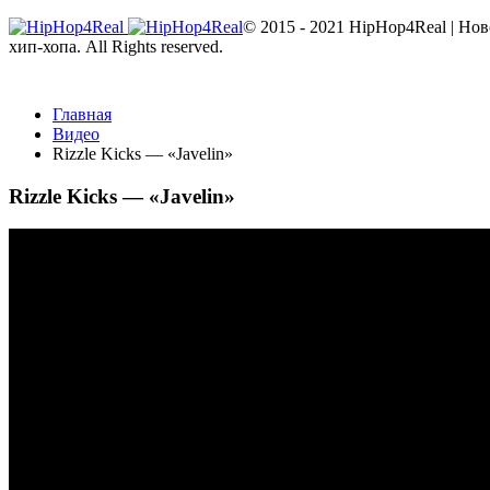
© 2015 - 2021 HipHop4Real | Но
хип-хопа. All Rights reserved.
Главная
Видео
Rizzle Kicks — «Javelin»
Rizzle Kicks — «Javelin»