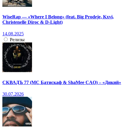
WiseRap — «Where I Belong» (feat. Big Prodeje, Kxvi,
Christenelle Diroc & D-Light)
14.08.2025
Релизы
СКВАДЪ 77 (МС Батискаф & ShaMee CAO) – «Дикий»
30.07.2026