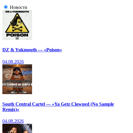
Новости
DZ & Yukmouth — «Poison»
04.08.2026
South Central Cartel — «Ya Getz Clowned (No Sample
Remix)»
04.08.2026