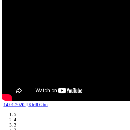
14.01.2020
Kirill Giro
5
4
3