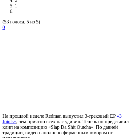
2
1
(53 голоса, 5 из 5)
0
На прошлой неделе
Redman
выпустил 3-трековый EP
«3
Joints»
, чем приятно всех нас удивил. Теперь он представил
клип на композицию «Slap Da Shit Outcha». По давней
традиции, видео наполнено фирменным юмором от