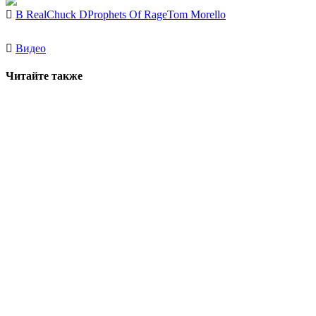
B Real
Chuck D
Prophets Of Rage
Tom Morello
Видео
Читайте также