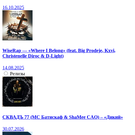
16.10.2025
WiseRap — «Where I Belong» (feat. Big Prodeje, Kxvi,
Christenelle Diroc & D-Light)
14.08.2025
Релизы
СКВАДЪ 77 (МС Батискаф & ShaMee CAO) – «Дикий»
30.07.2026