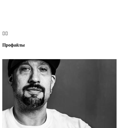


Профайлы