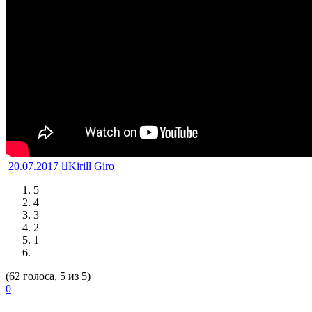
20.07.2017
Kirill Giro
5
4
3
2
1
(62 голоса, 5 из 5)
0